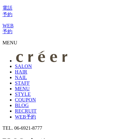
電話
予約
WEB
予約
MENU
SALON
HAIR
NAIL
STAFF
MENU
STYLE
COUPON
BLOG
RECRUIT
WEB予約
TEL. 06-6921-8777